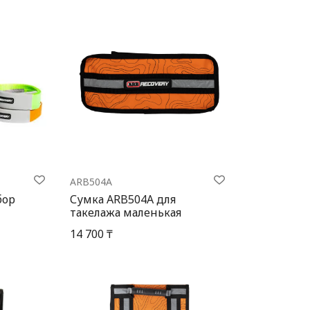
ARB504A
бор
Сумка ARB504A для
такелажа маленькая
14 700 ₸