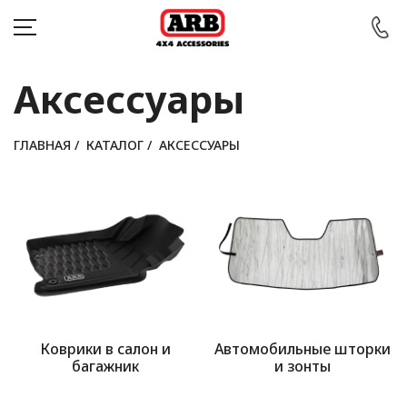
Аксессуары
ГЛАВНАЯ
/
КАТАЛОГ
/
АКСЕССУАРЫ
КАТАЛОГ
АВТОМОБИЛИ
АКЦИИ
БЛОГ
ПОКУПАТЕЛЯМ
Коврики в салон и
Автомобильные шторки
КОНТАКТЫ
багажник
и зонты
Войти