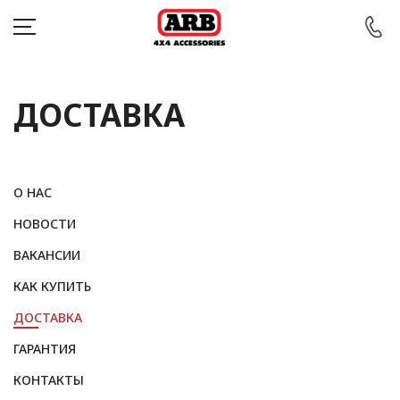
ДОСТАВКА
КАТАЛОГ
АВТОМОБИЛИ
О НАС
АКЦИИ
НОВОСТИ
ВАКАНСИИ
БЛОГ
КАК КУПИТЬ
ПОКУПАТЕЛЯМ
ДОСТАВКА
КОНТАКТЫ
ГАРАНТИЯ
КОНТАКТЫ
Войти