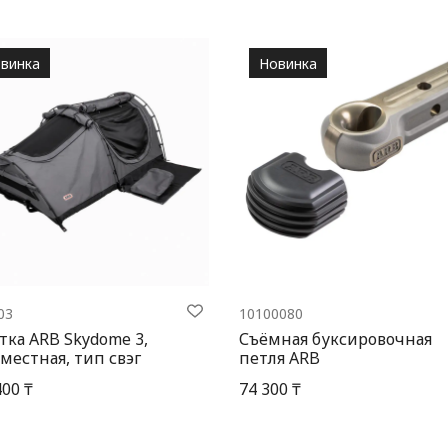
винка
Новинка
03
10100080
тка ARB Skydome 3,
Съёмная буксировочная
местная, тип свэг
петля ARB
400 ₸
74 300 ₸