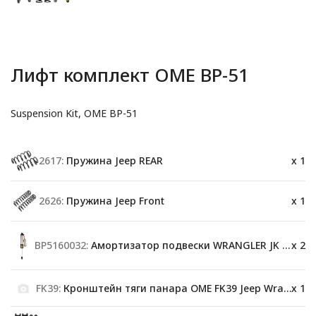
Лифт комплект OME BP-51
Suspension Kit, OME BP-51
2617:
Пружина Jeep REAR
x 1
2626:
Пружина Jeep Front
x 1
BP5160032:
Амортизатор подвески WRANGLER JK REAR (2IN)
x 2
FK39:
Кронштейн тяги панара OME FK39 Jeep Wrangler JK
x 1