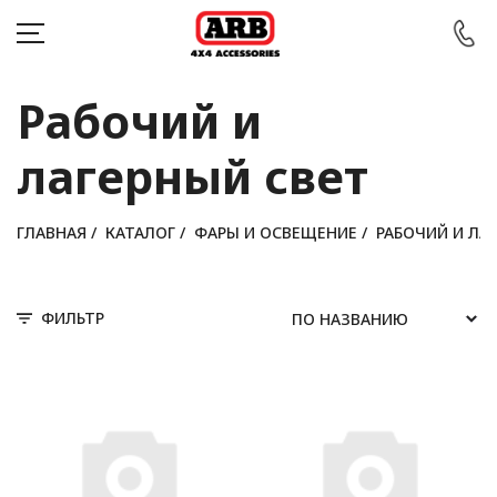
Рабочий и
лагерный свет
КАТАЛОГ
АВТОМОБИЛИ
ГЛАВНАЯ
/
КАТАЛОГ
/
ФАРЫ И ОСВЕЩЕНИЕ
/
РАБОЧИЙ И ЛА
АКЦИИ
ФИЛЬТР
БЛОГ
ПОКУПАТЕЛЯМ
КОНТАКТЫ
Войти