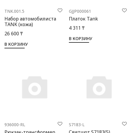
TNK.001.5
GJJP000061
Набор автомобилиста
Платок Tank
TANK (кожа)
4 311 ₸
26 600 ₸
В КОРЗИНУ
В КОРЗИНУ
936000-RL
S7183-L
Рюкзак-трансформер
Свитшот S7183(5)