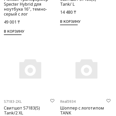
Specter Hybrid для
Tank/ L
ноутбука 16", темно-
14 480 ₸
серый с лог
В КОРЗИНУ
49 001 ₸
В КОРЗИНУ
S7183-2XL
Real5934
Свитшот S7183(5)
Шоппер с логотипом
Tank/2 XL
TANK