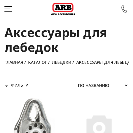
Аксессуары для
лебедок
КАТАЛОГ
АВТОМОБИЛИ
ГЛАВНАЯ
/
КАТАЛОГ
/
ЛЕБЕДКИ
/
АКСЕССУАРЫ ДЛЯ ЛЕБЕДО
АКЦИИ
ФИЛЬТР
БЛОГ
ПОКУПАТЕЛЯМ
КОНТАКТЫ
Войти