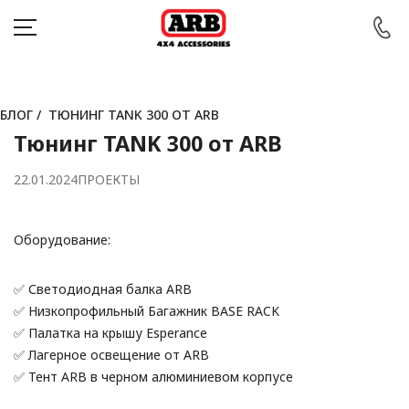
БЛОГ
/
ТЮНИНГ TANK 300 ОТ ARB
Тюнинг TANK 300 от ARB
КАТАЛОГ
22.01.2024
ПРОЕКТЫ
АВТОМОБИЛИ
АКЦИИ
Оборудование:
БЛОГ
✅ Светодиодная балка ARB
ПОКУПАТЕЛЯМ
✅ Низкопрофильный Багажник BASE RACK
✅ Палатка на крышу Esperance
КОНТАКТЫ
✅ Лагерное освещение от ARB
✅ Тент ARB в черном алюминиевом корпусе
Войти