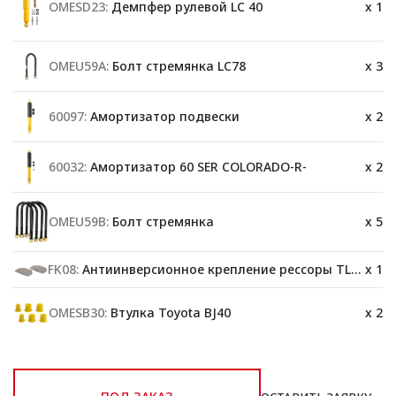
OMESD23:
Демпфер рулевой LC 40
x 1
OMEU59A:
Болт стремянка LC78
x 3
60097:
Амортизатор подвески
x 2
60032:
Амортизатор 60 SER COLORADO-R-
x 2
OMEU59B:
Болт стремянка
x 5
FK08:
Антиинверсионное крепление рессоры TLC 75
x 1
OMESB30:
Втулка Toyota BJ40
x 2