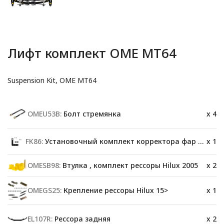
Лифт комплект OME MT64
Suspension Kit, OME MT64
OMEU53B:
Болт стремянка
x 4
FK86:
Установочный комплект корректора фар Hilux 15>
x 1
OMESB98:
Втулка , комплект рессоры Hilux 2005
x 2
OMEGS25:
Крепление рессоры Hilux 15>
x 1
EL107R:
Рессора задняя
x 2