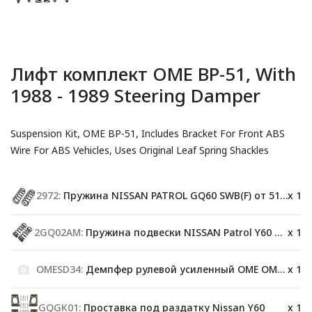
Лифт комплект OME BP-51, With
1988 - 1989 Steering Damper
Suspension Kit, OME BP-51, Includes Bracket For Front ABS
Wire For ABS Vehicles, Uses Original Leaf Spring Shackles
2972:
Пружина NISSAN PATROL GQ60 SWB(F) от 51-110кг
x 1
2GQ02AM:
Пружина подвески NISSAN Patrol Y60 200 kg LWB
x 1
OMESD34:
Демпфер рулевой усиленный OME OMESD34
x 1
GQGK01:
Проставка под раздатку Nissan Y60
x 1