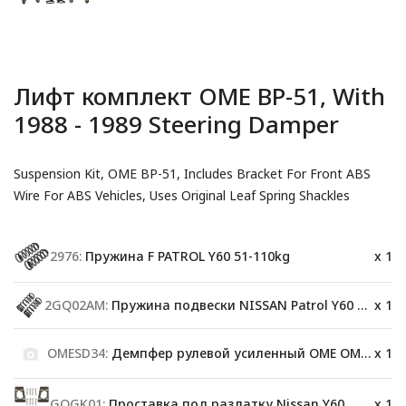
Лифт комплект OME BP-51, With
1988 - 1989 Steering Damper
Suspension Kit, OME BP-51, Includes Bracket For Front ABS
Wire For ABS Vehicles, Uses Original Leaf Spring Shackles
2976:
Пружина F PATROL Y60 51-110kg
x 1
2GQ02AM:
Пружина подвески NISSAN Patrol Y60 200 kg LWB
x 1
OMESD34:
Демпфер рулевой усиленный OME OMESD34
x 1
GQGK01:
Проставка под раздатку Nissan Y60
x 1