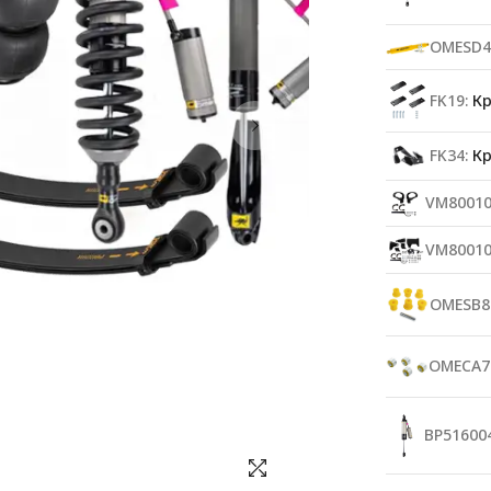
OMESD4
FK19:
Кр
FK34:
Кр
VM80010
VM80010
OMESB8
OMECA7
BP516004