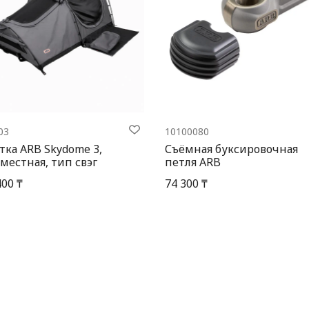
03
10100080
тка ARB Skydome 3,
Съёмная буксировочная
местная, тип свэг
петля ARB
400 ₸
74 300 ₸