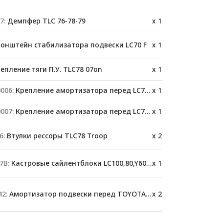
7:
Демпфер TLC 76-78-79
x 1
онштейн стабилизатора подвески LC70 F
x 1
епление тяги П.У. TLC78 07on
x 1
006:
Крепление амортизатора перед LC76/78/79
x 1
007:
Крепление амортизатора перед LC76/78/79
x 1
6:
Втулки рессоры TLC78 Troop
x 2
7B:
Кастровые сайлентблоки LC100,80,Y60,78
x 1
2:
Амортизатор подвески перед TOYOTA 76/78/79
x 2