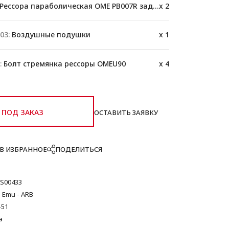
Рессора параболическая OME PB007R задняя
x 2
03:
Воздушные подушки
x 1
:
Болт стремянка рессоры OMEU90
x 4
ПОД ЗАКАЗ
ОСТАВИТЬ ЗАЯВКУ
В ИЗБРАННОЕ
ПОДЕЛИТЬСЯ
S00433
 Emu - ARB
-51
а