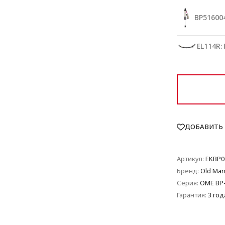
BP516004
EL114R:
ДОБАВИТЬ 
Артикул:
EKBP0
Бренд:
Old Man
Серия:
OME BP
Гарантия:
3 год