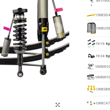
BP51600
OMESD4
OMEU59
FK19:
Кр
FK34:
Кр
VM80010
VM80010
OMESB8
OMECA7