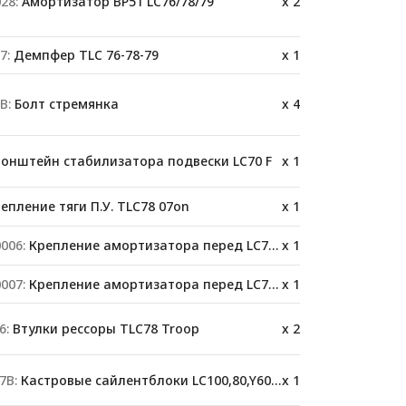
28:
Амортизатор BP51 LC76/78/79
x 2
7:
Демпфер TLC 76-78-79
x 1
B:
Болт стремянка
x 4
онштейн стабилизатора подвески LC70 F
x 1
епление тяги П.У. TLC78 07on
x 1
006:
Крепление амортизатора перед LC76/78/79
x 1
007:
Крепление амортизатора перед LC76/78/79
x 1
6:
Втулки рессоры TLC78 Troop
x 2
7B:
Кастровые сайлентблоки LC100,80,Y60,78
x 1