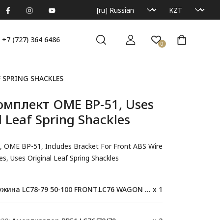
+7 (727) 364 6486
0
 SPRING SHACKLES
омплект OME BP-51, Uses
l Leaf Spring Shackles
, OME BP-51, Includes Bracket For Front ABS Wire
es, Uses Original Leaf Spring Shackles
ина LC78-79 50-100 FRONT.LC76 WAGON 61-120 kg(F)
x 1