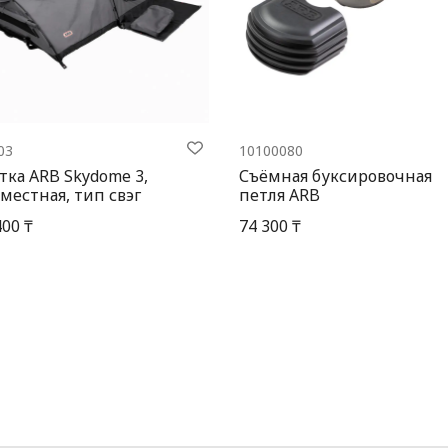
03
10100080
тка ARB Skydome 3,
Съёмная буксировочная
местная, тип свэг
петля ARB
400 ₸
74 300 ₸