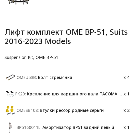
Лифт комплект OME BP-51, Suits
2016-2023 Models
Suspension Kit, OME BP-51
OMEU53B:
Болт стремянка
x 4
FK29:
Крепление для карданного вала TACOMA V6 04on
x 1
OMESB108:
Втулки рессор родные серьги
x 2
BP5160011L:
Амортизатор BP51 задний левый
x 1