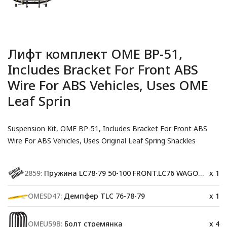
Лифт комплект OME BP-51,
Includes Bracket For Front ABS
Wire For ABS Vehicles, Uses OME
Leaf Sprin
Suspension Kit, OME BP-51, Includes Bracket For Front ABS
Wire For ABS Vehicles, Uses Original Leaf Spring Shackles
2859:
Пружина LC78-79 50-100 FRONT.LC76 WAGON 61-120 kg(F)
x 1
OMESD47:
Демпфер TLC 76-78-79
x 1
OMEU59B:
Болт стремянка
x 4