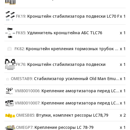
FK19:
Кронштейн стабилизатора подвески LC70 F
x 1
FK65:
Удлинитель кронштейна АБС TLC76
x 1
FK82:
Кронштейн крепления тормозных трубок OME FK82
x 1
FK76:
Кронштейн стабилизатора подвески
x 1
OMESTAB9:
Стабилизатор усиленный Old Man Emu OMESTAB9 Toyota Land Cruiser 78 комплект
x 1
VM80010006:
Крепление амортизатора перед LC76/78/79
x 1
VM80010007:
Крепление амортизатора перед LC76/78/79
x 1
OMESB85:
Втулки, комплект рессоры LC78,79
x 2
OMEGP7:
Крепление рессоры LC 78-79
x 1