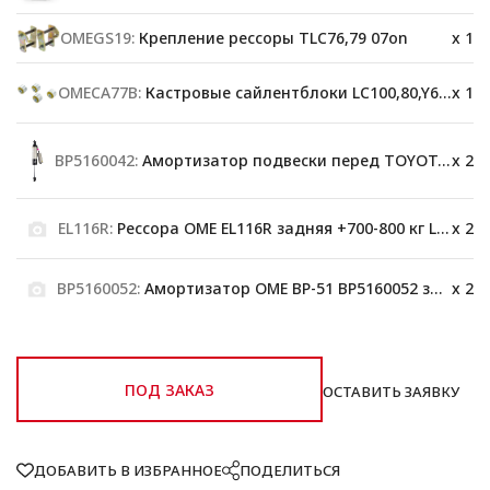
OMEGS19:
Крепление рессоры TLC76,79 07on
x 1
OMECA77B:
Кастровые сайлентблоки LC100,80,Y60,78
x 1
BP5160042:
Амортизатор подвески перед TOYOTA 76/78/79
x 2
EL116R:
Рессора OME EL116R задняя +700-800 кг LC 70
x 2
BP5160052:
Амортизатор OME BP-51 BP5160052 задний
x 2
ПОД ЗАКАЗ
ОСТАВИТЬ ЗАЯВКУ
ДОБАВИТЬ В ИЗБРАННОЕ
ПОДЕЛИТЬСЯ