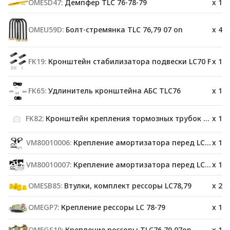
OMESD47:
Демпфер TLC 76-78-79
x 1
OMEU59D:
Болт-стремянка TLC 76,79 07 on
x 4
FK19:
Кронштейн стабилизатора подвески LC70 F
x 1
FK65:
Удлинитель кронштейна АБС TLC76
x 1
FK82:
Кронштейн крепления тормозных трубок OME FK82
x 1
VM80010006:
Крепление амортизатора перед LC76/78/79
x 1
VM80010007:
Крепление амортизатора перед LC76/78/79
x 1
OMESB85:
Втулки, комплект рессоры LC78,79
x 2
OMEGP7:
Крепление рессоры LC 78-79
x 1
OMEGS19:
Крепление рессоры TLC76,79 07on
x 1