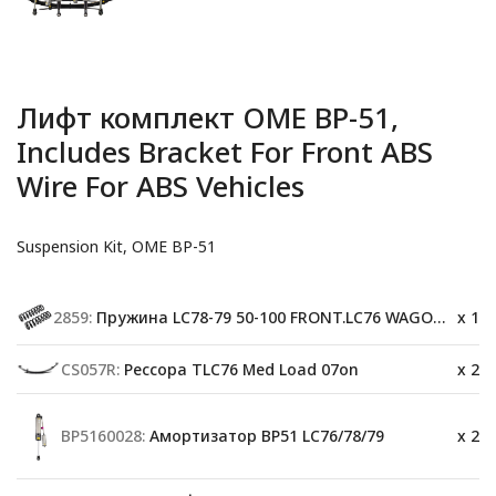
Лифт комплект OME BP-51,
Includes Bracket For Front ABS
Wire For ABS Vehicles
Suspension Kit, OME BP-51
2859:
Пружина LC78-79 50-100 FRONT.LC76 WAGON 61-120 kg(F)
x 1
CS057R:
Рессора TLC76 Med Load 07on
x 2
BP5160028:
Амортизатор BP51 LC76/78/79
x 2