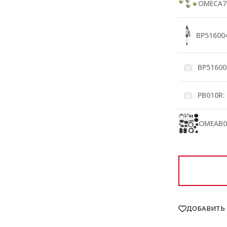
OMECA7
BP516004
BP51600
PB010R:
OMEAB0
ДОБАВИТЬ 