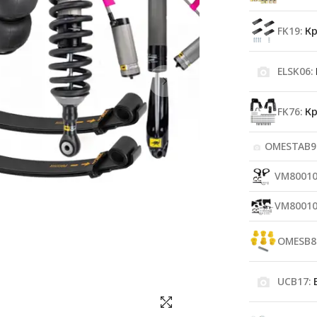
FK19:
Кр
ELSK06:
FK76:
Кр
OMESTAB9
VM80010
VM80010
OMESB8
UCB17:
Б