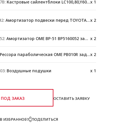
7B:
Кастровые сайлентблоки LC100,80,Y60,78
x 1
2:
Амортизатор подвески перед TOYOTA 76/78/79
x 2
52:
Амортизатор OME BP-51 BP5160052 задний
x 2
Рессора параболическая OME PB010R задняя
x 2
03:
Воздушные подушки
x 1
ПОД ЗАКАЗ
ОСТАВИТЬ ЗАЯВКУ
В ИЗБРАННОЕ
ПОДЕЛИТЬСЯ