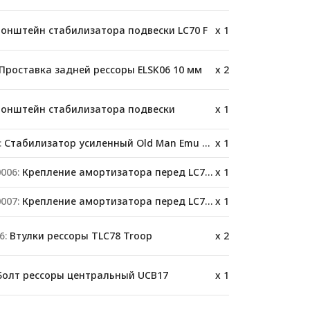
онштейн стабилизатора подвески LC70 F
x 1
Проставка задней рессоры ELSK06 10 мм
x 2
онштейн стабилизатора подвески
x 1
:
Стабилизатор усиленный Old Man Emu OMESTAB9 Toyota Land Cruiser 78 комплект
x 1
006:
Крепление амортизатора перед LC76/78/79
x 1
007:
Крепление амортизатора перед LC76/78/79
x 1
6:
Втулки рессоры TLC78 Troop
x 2
олт рессоры центральный UCB17
x 1