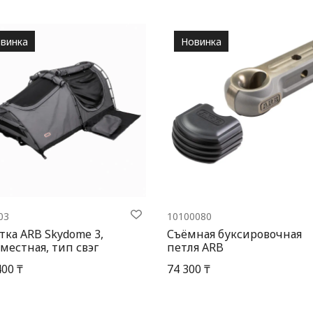
винка
Новинка
03
10100080
тка ARB Skydome 3,
Съёмная буксировочная
местная, тип свэг
петля ARB
400 ₸
74 300 ₸