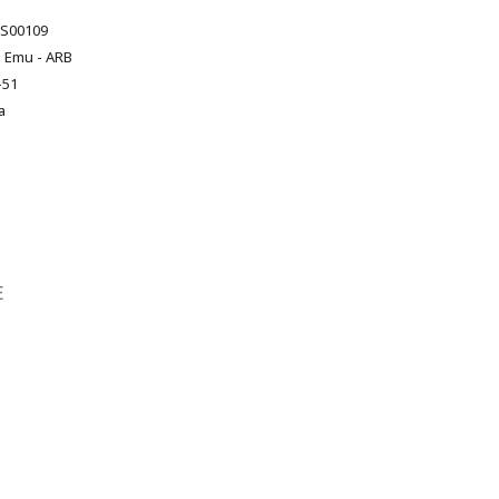
S00109
 Emu - ARB
-51
а
Е