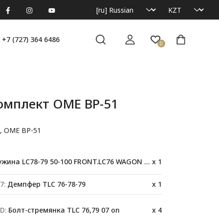
+7 (727) 364 6486
0
омплект OME BP-51
t, OME BP-51
ина LC78-79 50-100 FRONT.LC76 WAGON 61-120 kg(F)
x 1
7:
Демпфер TLC 76-78-79
x 1
D:
Болт-стремянка TLC 76,79 07 on
x 4