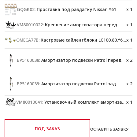
GQGK02:
Проставка под раздатку Nissan Y61
x 1
VM80010022:
Крепление амортизатора перед
x 1
OMECA77B:
Кастровые сайлентблоки LC100,80,Y60,78
x 1
BP5160038:
Амортизатор подвески Patrol перед
x 2
BP5160039:
Амортизатор подвески Patrol зад
x 2
VM80010041:
Установочный комплект амортизатора
x 1
ПОД ЗАКАЗ
ОСТАВИТЬ ЗАЯВКУ