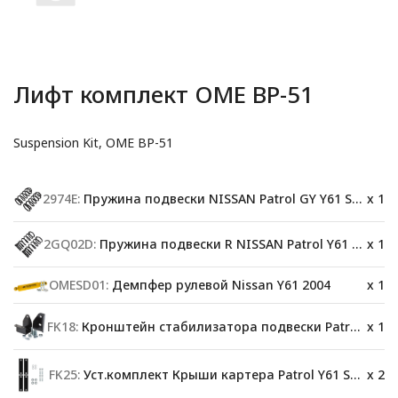
Лифт комплект OME BP-51
Suspension Kit, OME BP-51
2974E:
Пружина подвески NISSAN Patrol GY Y61 SWB(F) до50 кг.
x 1
2GQ02D:
Пружина подвески R NISSAN Patrol Y61 SWB 200kg
x 1
OMESD01:
Демпфер рулевой Nissan Y61 2004
x 1
FK18:
Кронштейн стабилизатора подвески Patrol Y61
x 1
FK25:
Уст.комплект Крыши картера Patrol Y61 SWB
x 2