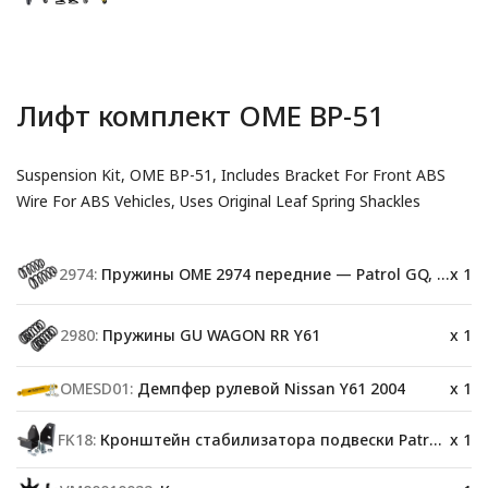
Лифт комплект OME BP-51
Suspension Kit, OME BP-51, Includes Bracket For Front ABS
Wire For ABS Vehicles, Uses Original Leaf Spring Shackles
2974:
Пружины OME 2974 передние — Patrol GQ, GU
x 1
2980:
Пружины GU WAGON RR Y61
x 1
OMESD01:
Демпфер рулевой Nissan Y61 2004
x 1
FK18:
Кронштейн стабилизатора подвески Patrol Y61
x 1