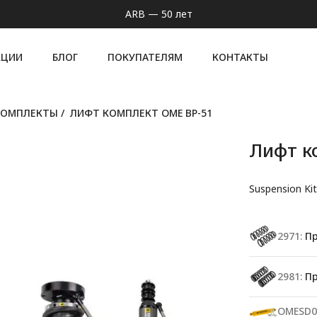
ARB — 50 лет
КЦИИ
БЛОГ
ПОКУПАТЕЛЯМ
КОНТАКТЫ
КОМПЛЕКТЫ
/
ЛИФТ КОМПЛЕКТ OME BP-51
Лифт к
Suspension Ki
2971:
Пр
2981:
Пр
OMESD0