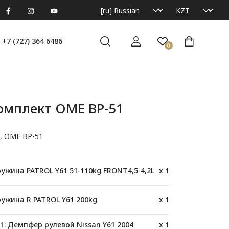
+7 (727) 364 6486
0
омплект OME BP-51
t, OME BP-51
ужина PATROL Y61 51-110kg FRONT4,5-4,2L
x 1
ужина R PATROL Y61 200kg
x 1
1:
Демпфер рулевой Nissan Y61 2004
x 1