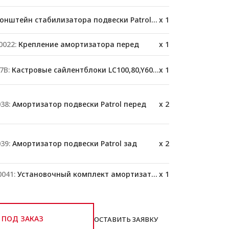
нштейн стабилизатора подвески Patrol Y61
x 1
022:
Крепление амортизатора перед
x 1
7B:
Кастровые сайлентблоки LC100,80,Y60,78
x 1
38:
Амортизатор подвески Patrol перед
x 2
39:
Амортизатор подвески Patrol зад
x 2
041:
Установочный комплект амортизатора
x 1
ПОД ЗАКАЗ
ОСТАВИТЬ ЗАЯВКУ