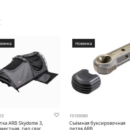
Е
винка
Новинка
03
10100080
тка ARB Skydome 3,
Съёмная буксировочная
местная, тип свэг
петля ARB