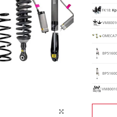
FK18:
Кро
VM80010
OMECA7
BP51600
BP51600
VM80010