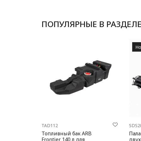
ПОПУЛЯРНЫЕ В РАЗДЕЛ
Но
TAD112
SDS2
Топливный бак ARB
Пала
Frontier 140 л для
двух