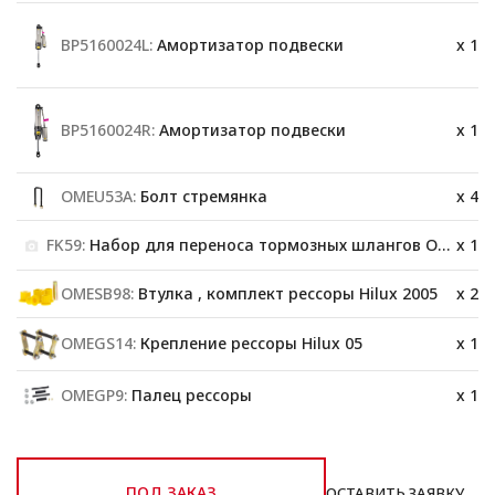
BP5160024L:
Амортизатор подвески
x 1
BP5160024R:
Амортизатор подвески
x 1
OMEU53A:
Болт стремянка
x 4
FK59:
Набор для переноса тормозных шлангов OME FK59 на Hilux 2005-2015
x 1
OMESB98:
Втулка , комплект рессоры Hilux 2005
x 2
OMEGS14:
Крепление рессоры Hilux 05
x 1
OMEGP9:
Палец рессоры
x 1
ПОД ЗАКАЗ
ОСТАВИТЬ ЗАЯВКУ