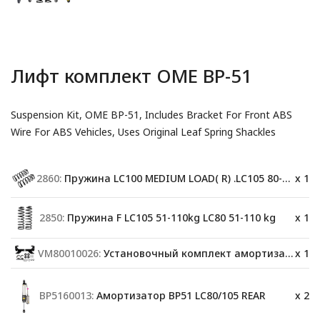
Лифт комплект OME BP-51
Suspension Kit, OME BP-51, Includes Bracket For Front ABS
Wire For ABS Vehicles, Uses Original Leaf Spring Shackles
2860:
Пружина LC100 MEDIUM LOAD( R) .LC105 80-200 kg(R)
x 1
2850:
Пружина F LC105 51-110kg LC80 51-110 kg
x 1
VM80010026:
Установочный комплект амортизатора
x 1
BP5160013:
Амортизатор BP51 LC80/105 REAR
x 2