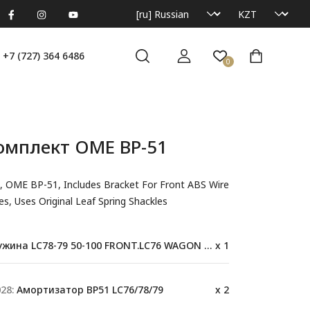
+7 (727) 364 6486
0
омплект OME BP-51
, OME BP-51, Includes Bracket For Front ABS Wire
es, Uses Original Leaf Spring Shackles
ина LC78-79 50-100 FRONT.LC76 WAGON 61-120 kg(F)
x 1
28:
Амортизатор BP51 LC76/78/79
x 2