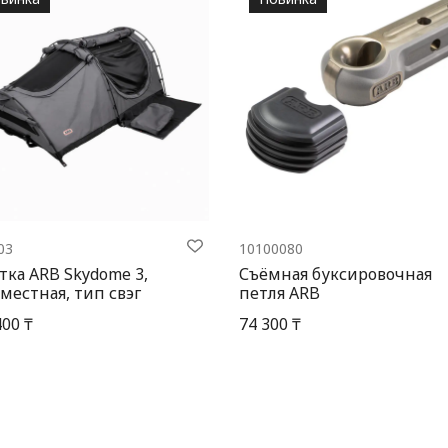
03
10100080
тка ARB Skydome 3,
Съёмная буксировочная
местная, тип свэг
петля ARB
400 ₸
74 300 ₸