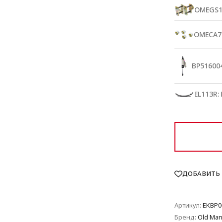
OMEGS1
OMECA7
BP516004
EL113R:
ДОБАВИТЬ 
Артикул:
EKBP0
Бренд:
Old Man