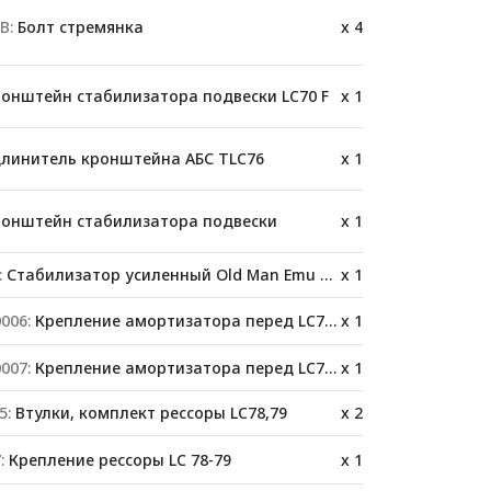
B:
Болт стремянка
x 4
онштейн стабилизатора подвески LC70 F
x 1
линитель кронштейна АБС TLC76
x 1
онштейн стабилизатора подвески
x 1
:
Стабилизатор усиленный Old Man Emu OMESTAB9 Toyota Land Cruiser 78 комплект
x 1
006:
Крепление амортизатора перед LC76/78/79
x 1
007:
Крепление амортизатора перед LC76/78/79
x 1
5:
Втулки, комплект рессоры LC78,79
x 2
:
Крепление рессоры LC 78-79
x 1