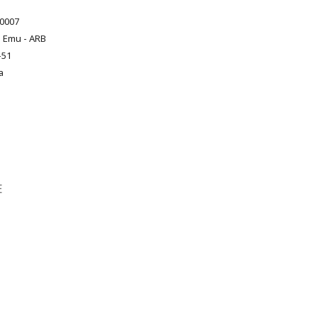
0007
 Emu - ARB
-51
а
Е