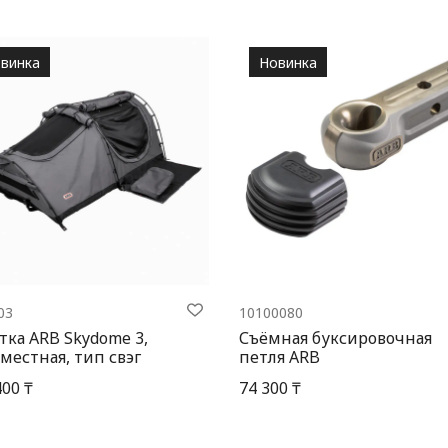
винка
Новинка
03
10100080
тка ARB Skydome 3,
Съёмная буксировочная
местная, тип свэг
петля ARB
400 ₸
74 300 ₸