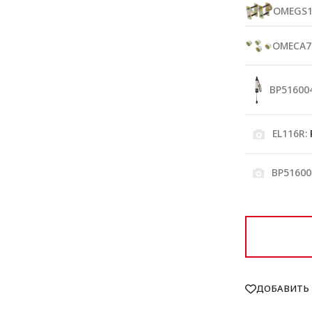
OMEGS1
OMECA7
BP516004
EL116R:
Р
BP51600
ДОБАВИТЬ 