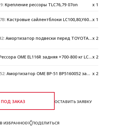
9:
Крепление рессоры TLC76,79 07on
x 1
7B:
Кастровые сайлентблоки LC100,80,Y60,78
x 1
2:
Амортизатор подвески перед TOYOTA 76/78/79
x 2
ессора OME EL116R задняя +700-800 кг LC 70
x 2
52:
Амортизатор OME BP-51 BP5160052 задний
x 2
ПОД ЗАКАЗ
ОСТАВИТЬ ЗАЯВКУ
В ИЗБРАННОЕ
ПОДЕЛИТЬСЯ