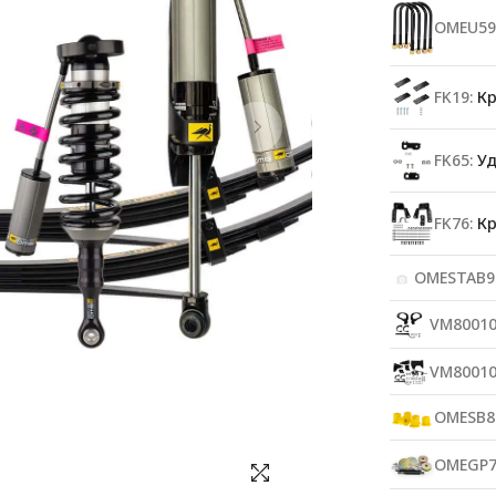
OMEU59
FK19:
Кр
FK65:
Уд
FK76:
Кр
OMESTAB9
VM80010
VM80010
OMESB8
OMEGP7