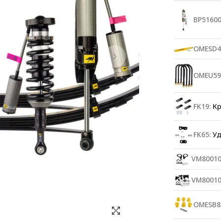
BP51600
OMESD4
OMEU59
FK19:
Кр
FK65:
Уд
VM80010
VM80010
OMESB8