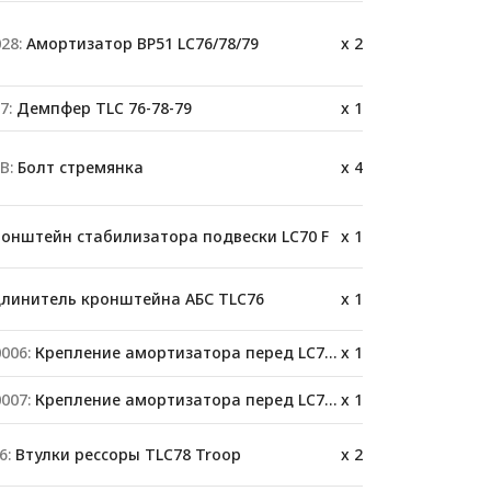
28:
Амортизатор BP51 LC76/78/79
x 2
7:
Демпфер TLC 76-78-79
x 1
B:
Болт стремянка
x 4
онштейн стабилизатора подвески LC70 F
x 1
линитель кронштейна АБС TLC76
x 1
006:
Крепление амортизатора перед LC76/78/79
x 1
007:
Крепление амортизатора перед LC76/78/79
x 1
6:
Втулки рессоры TLC78 Troop
x 2