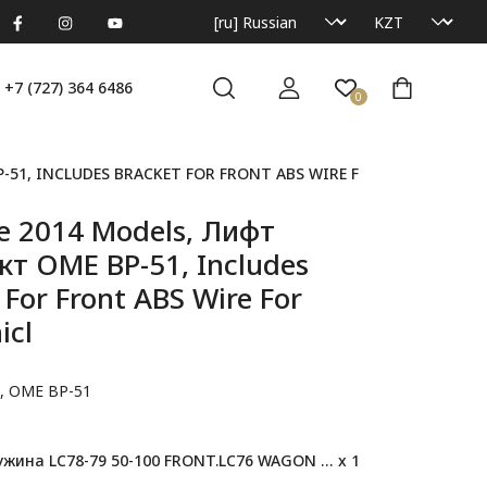
+7 (727) 364 6486
0
-51, INCLUDES BRACKET FOR FRONT ABS WIRE FOR ABS VEHICL
re 2014 Models, Лифт
т OME BP-51, Includes
 For Front ABS Wire For
icl
t, OME BP-51
ина LC78-79 50-100 FRONT.LC76 WAGON 61-120 kg(F)
x 1