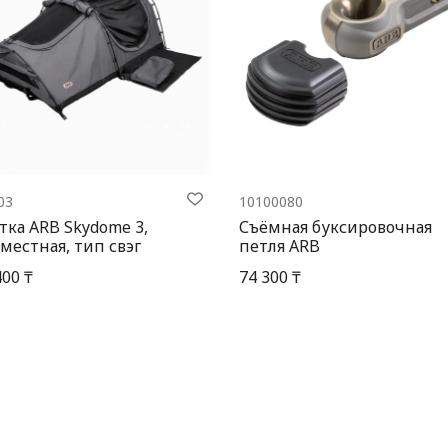
03
10100080
тка ARB Skydome 3,
Съёмная буксировочная
местная, тип свэг
петля ARB
400 ₸
74 300 ₸