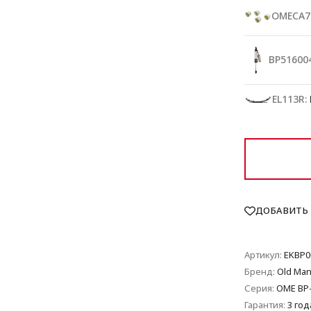
OMECA7
BP516004
EL113R:
ДОБАВИТЬ 
Артикул:
EKBP0
Бренд:
Old Man
Серия:
OME BP
Гарантия:
3 год