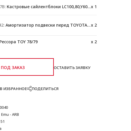
7B:
Кастровые сайлентблоки LC100,80,Y60,78
x 1
2:
Амортизатор подвески перед TOYOTA 76/78/79
x 2
Рессора TOY 78/79
x 2
ПОД ЗАКАЗ
ОСТАВИТЬ ЗАЯВКУ
В ИЗБРАННОЕ
ПОДЕЛИТЬСЯ
0040
 Emu - ARB
-51
а