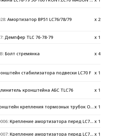
28:
Амортизатор BP51 LC76/78/79
x 2
7:
Демпфер TLC 76-78-79
x 1
B:
Болт стремянка
x 4
онштейн стабилизатора подвески LC70 F
x 1
линитель кронштейна АБС TLC76
x 1
нштейн крепления тормозных трубок OME FK82
x 1
006:
Крепление амортизатора перед LC76/78/79
x 1
007:
Крепление амортизатора перед LC76/78/79
x 1