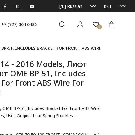
+7 (727) 364 6486
0
BP-51, INCLUDES BRACKET FOR FRONT ABS WIRE FOR ABS VEH
014 - 2016 Models, Лифт
т OME BP-51, Includes
 For Front ABS Wire For
h
, OME BP-51, Includes Bracket For Front ABS Wire
es, Uses Original Leaf Spring Shackles
ина LC78-79 50-100 FRONT.LC76 WAGON 61-120 kg(F)
x 1