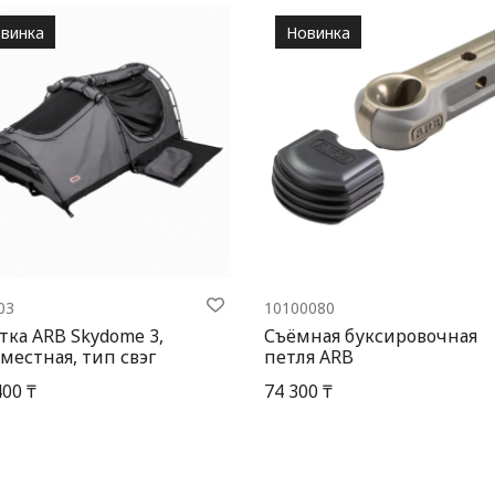
винка
Новинка
03
10100080
тка ARB Skydome 3,
Съёмная буксировочная
местная, тип свэг
петля ARB
400 ₸
74 300 ₸