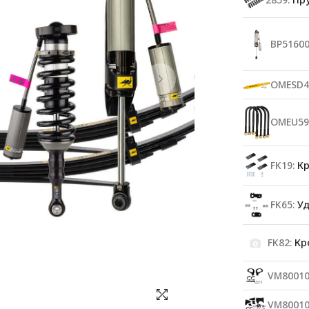
BP51600
OMESD4
OMEU59
FK19:
Кр
FK65:
Уд
FK82:
Кро
VM80010
VM80010