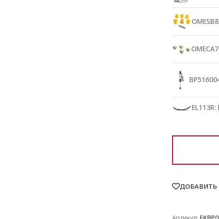
OMESB8
OMECA7
BP516004
EL113R:
ДОБАВИТЬ 
Артикул:
EKBP0