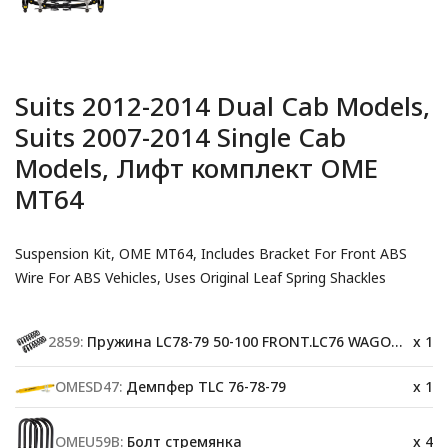
Suits 2012-2014 Dual Cab Models,
Suits 2007-2014 Single Cab
Models, Лифт комплект OME
MT64
Suspension Kit, OME MT64, Includes Bracket For Front ABS
Wire For ABS Vehicles, Uses Original Leaf Spring Shackles
2859:
Пружина LC78-79 50-100 FRONT.LC76 WAGON 61-120 kg(F)
x 1
OMESD47:
Демпфер TLC 76-78-79
x 1
OMEU59B:
Болт стремянка
x 4