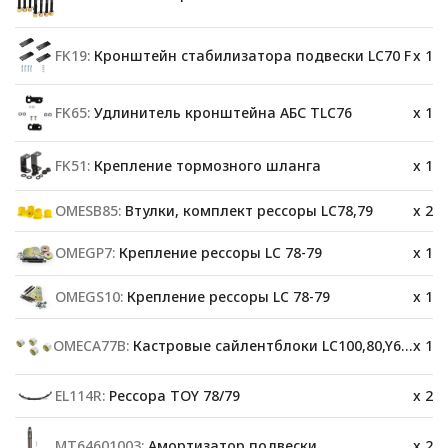
FK19:
Кронштейн стабилизатора подвески LC70 F
x 1
FK65:
Удлинитель кронштейна АБС TLC76
x 1
FK51:
Крепление тормозного шланга
x 1
OMESB85:
Втулки, комплект рессоры LC78,79
x 2
OMEGP7:
Крепление рессоры LC 78-79
x 1
OMEGS10:
Крепление рессоры LC 78-79
x 1
OMECA77B:
Кастровые сайлентблоки LC100,80,Y60,78
x 1
EL114R:
Рессора TOY 78/79
x 2
MT64601003:
Амортизатор подвески
x 2