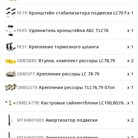
FK19:
Кронштейн стабилизатора подвески LC70 F
x 1
FK65:
Удлинитель кронштейна АБС TLC76
x 1
FK51:
Крепление тормозного шланга
x 1
OMESB85:
Втулки, комплект рессоры LC78,79
x 2
OMEGP7:
Крепление рессоры LC 78-79
x 1
OMEGS19:
Крепление рессоры TLC76,79 07on
x 1
OMECA77B:
Кастровые сайлентблоки LC100,80,Y60,78
x 1
MT64601003:
Амортизатор подвески
x 2
MT64601005:
Амортизатор подвески
x 2