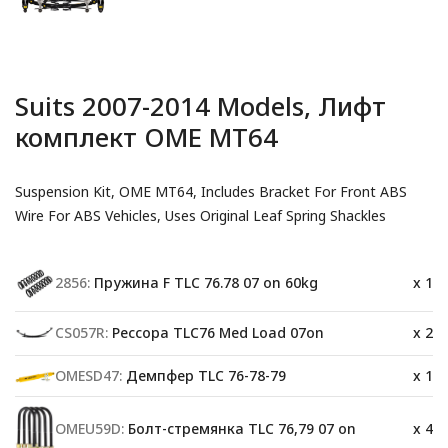
Suits 2007-2014 Models, Лифт
комплект OME MT64
Suspension Kit, OME MT64, Includes Bracket For Front ABS
Wire For ABS Vehicles, Uses Original Leaf Spring Shackles
2856:
Пружина F TLC 76.78 07 on 60kg
x 1
CS057R:
Рессора TLC76 Med Load 07on
x 2
OMESD47:
Демпфер TLC 76-78-79
x 1
OMEU59D:
Болт-стремянка TLC 76,79 07 on
x 4