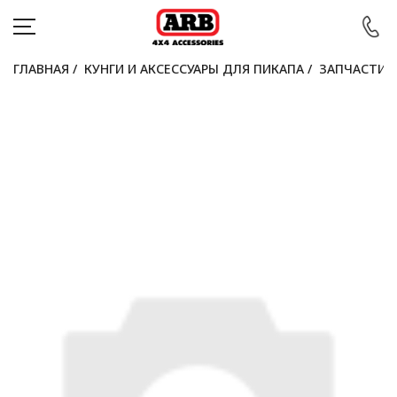
ГЛАВНАЯ
/
КУНГИ И АКСЕССУАРЫ ДЛЯ ПИКАПА
/
ЗАПЧАСТИ Д
КАТАЛОГ
АВТОМОБИЛИ
АКЦИИ
БЛОГ
ПОКУПАТЕЛЯМ
КОНТАКТЫ
Войти