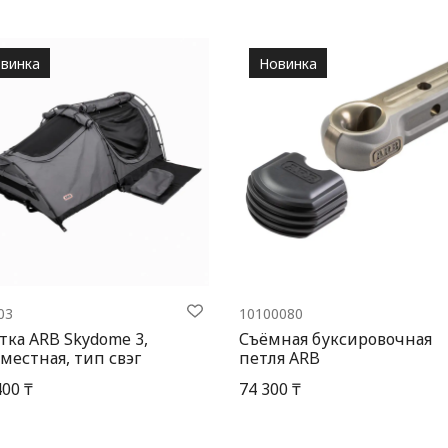
винка
Новинка
03
10100080
тка ARB Skydome 3,
Съёмная буксировочная
местная, тип свэг
петля ARB
400 ₸
74 300 ₸