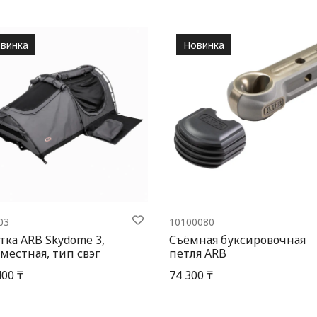
винка
Новинка
03
10100080
тка ARB Skydome 3,
Съёмная буксировочная
местная, тип свэг
петля ARB
400 ₸
74 300 ₸