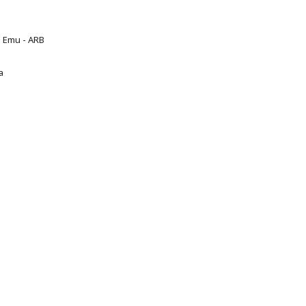
 Emu - ARB
а