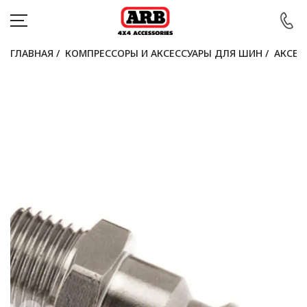
ГЛАВНАЯ
/
КОМПРЕССОРЫ И АКСЕССУАРЫ ДЛЯ ШИН
/
АКСЕС
КАТАЛОГ
АВТОМОБИЛИ
АКЦИИ
БЛОГ
ПОКУПАТЕЛЯМ
КОНТАКТЫ
Войти