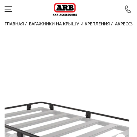
ГЛАВНАЯ
/
БАГАЖНИКИ НА КРЫШУ И КРЕПЛЕНИЯ
/
АКРЕССУА
КАТАЛОГ
АВТОМОБИЛИ
АКЦИИ
БЛОГ
ПОКУПАТЕЛЯМ
КОНТАКТЫ
Войти