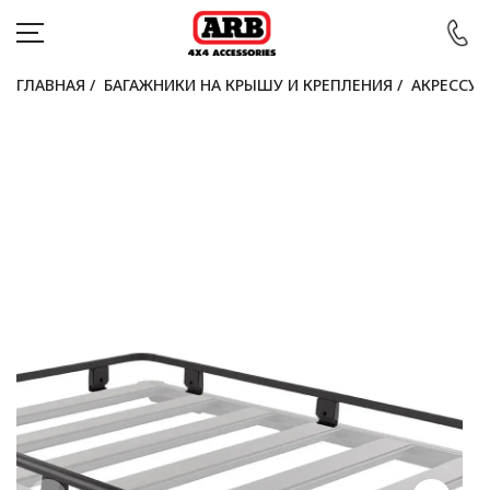
ГЛАВНАЯ
/
БАГАЖНИКИ НА КРЫШУ И КРЕПЛЕНИЯ
/
АКРЕССУА
КАТАЛОГ
АВТОМОБИЛИ
АКЦИИ
БЛОГ
ПОКУПАТЕЛЯМ
КОНТАКТЫ
Войти