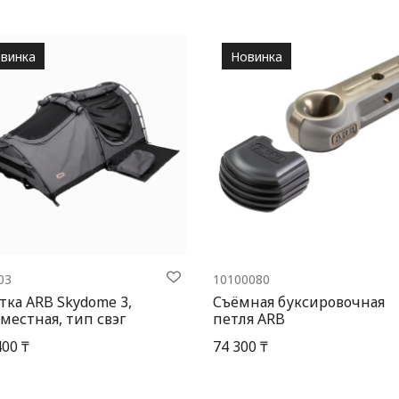
винка
Новинка
03
10100080
тка ARB Skydome 3,
Съёмная буксировочная
местная, тип свэг
петля ARB
400 ₸
74 300 ₸