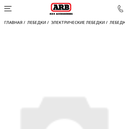
ГЛАВНАЯ
/
ЛЕБЕДКИ
/
ЭЛЕКТРИЧЕСКИЕ ЛЕБЕДКИ
/
ЛЕБЕДКА 
КАТАЛОГ
АВТОМОБИЛИ
АКЦИИ
БЛОГ
ПОКУПАТЕЛЯМ
КОНТАКТЫ
Войти