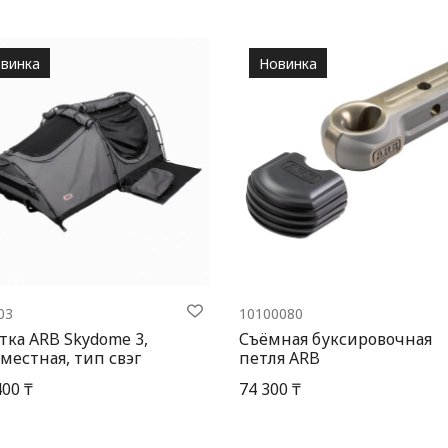
винка
Новинка
03
10100080
тка ARB Skydome 3,
Съёмная буксировочная
местная, тип свэг
петля ARB
400 ₸
74 300 ₸