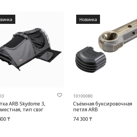
винка
Новинка
03
10100080
тка ARB Skydome 3,
Съёмная буксировочная
местная, тип свэг
петля ARB
400 ₸
74 300 ₸