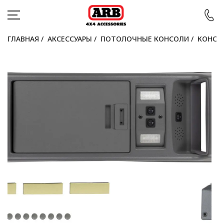
ГЛАВНАЯ
/
АКСЕССУАРЫ
/
ПОТОЛОЧНЫЕ КОНСОЛИ
/
КОНСО
КАТАЛОГ
АВТОМОБИЛИ
АКЦИИ
БЛОГ
ПОКУПАТЕЛЯМ
КОНТАКТЫ
Войти