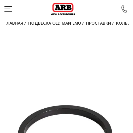
ГЛАВНАЯ
/
ПОДВЕСКА OLD MAN EMU
/
ПРОСТАВКИ
/
КОЛЬЦО
КАТАЛОГ
АВТОМОБИЛИ
АКЦИИ
БЛОГ
ПОКУПАТЕЛЯМ
КОНТАКТЫ
Войти