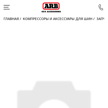
ГЛАВНАЯ
/
КОМПРЕССОРЫ И АКСЕССУАРЫ ДЛЯ ШИН
/
ЗАПЧА
КАТАЛОГ
АВТОМОБИЛИ
АКЦИИ
БЛОГ
ПОКУПАТЕЛЯМ
КОНТАКТЫ
Войти