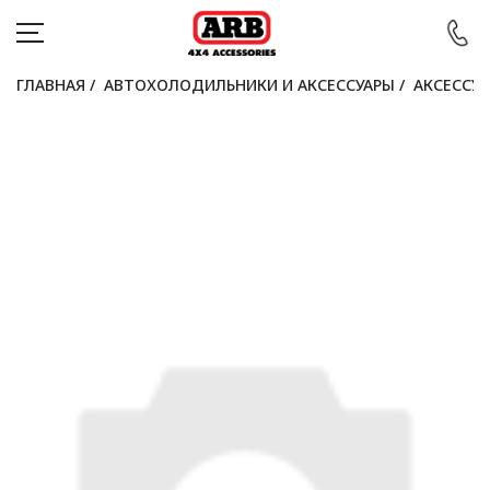
ГЛАВНАЯ
/
АВТОХОЛОДИЛЬНИКИ И АКСЕССУАРЫ
/
АКСЕССУ
КАТАЛОГ
АВТОМОБИЛИ
АКЦИИ
БЛОГ
ПОКУПАТЕЛЯМ
КОНТАКТЫ
Войти