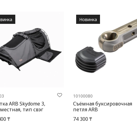
винка
Новинка
03
10100080
тка ARB Skydome 3,
Съёмная буксировочная
местная, тип свэг
петля ARB
400 ₸
74 300 ₸