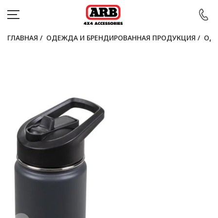
ГЛАВНАЯ
/
ОДЕЖДА И БРЕНДИРОВАННАЯ ПРОДУКЦИЯ
/
ОДЕ
КАТАЛОГ
АВТОМОБИЛИ
АКЦИИ
БЛОГ
ПОКУПАТЕЛЯМ
КОНТАКТЫ
Войти