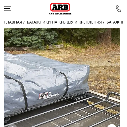
ГЛАВНАЯ
/
БАГАЖНИКИ НА КРЫШУ И КРЕПЛЕНИЯ
/
БАГАЖНИ
КАТАЛОГ
АВТОМОБИЛИ
АКЦИИ
БЛОГ
ПОКУПАТЕЛЯМ
КОНТАКТЫ
Войти